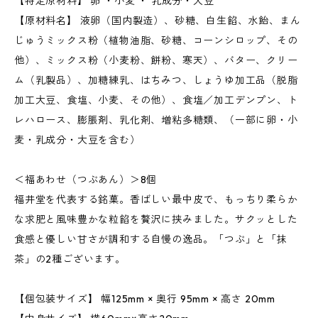
【特定原材料】 卵 ・小麦 ・ 乳成分・大豆
【原材料名】 液卵（国内製造）、砂糖、白生餡、水飴、まん
じゅうミックス粉（植物油脂、砂糖、コーンシロップ、その
他）、ミックス粉（小麦粉、餅粉、寒天）、バター、クリー
ム（乳製品）、加糖練乳、はちみつ、しょうゆ加工品（脱脂
加工大豆、食塩、小麦、その他）、食塩／加工デンプン、ト
レハロース、膨脹剤、乳化剤、増粘多糖類、（一部に卵・小
麦・乳成分・大豆を含む）
＜福あわせ（つぶあん）＞8個
福井堂を代表する銘菓。香ばしい最中皮で、もっちり柔らか
な求肥と風味豊かな粒餡を贅沢に挟みました。サクッとした
食感と優しい甘さが調和する自慢の逸品。「つぶ」と「抹
茶」の2種ございます。
【個包装サイズ】 幅125mm × 奥行 95mm × 高さ 20mm