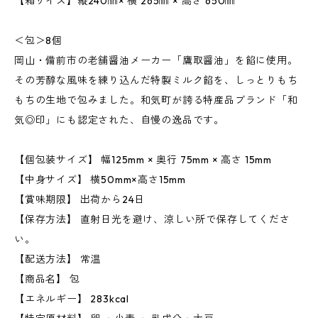
【箱サイズ】縦240㎜× 横 265㎜ × 高さ 650㎜
＜包＞8個
岡山・備前市の老舗醤油メーカー「鷹取醤油」を餡に使用。
その芳醇な風味を練り込んだ特製ミルク餡を、しっとりもち
もちの生地で包みました。和気町が誇る特産品ブランド「和
気◎印」にも認定された、自慢の逸品です。
【個包装サイズ】 幅125mm × 奥行 75mm × 高さ 15mm
【中身サイズ】 横50mm×高さ15mm
【賞味期限】 出荷から24日
【保存方法】 直射日光を避け、涼しい所で保存してくださ
い。
【配送方法】 常温
【商品名】 包
【エネルギー】 283kcal