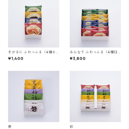
きがるに ふわっふる（4種セ
みんなで ふわっふる（4種12
ット）
個セット）
¥1,400
¥3,800
寿
彩