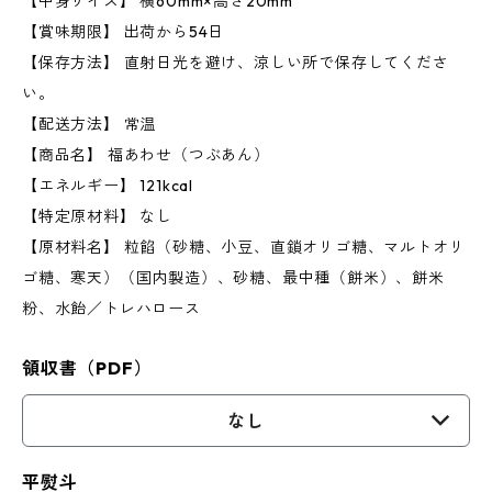
【中身サイズ】 横60mm×高さ20mm
【賞味期限】 出荷から54日
【保存方法】 直射日光を避け、涼しい所で保存してくださ
い。
【配送方法】 常温
【商品名】 福あわせ（つぶあん）
【エネルギー】 121kcal
【特定原材料】 なし
【原材料名】 粒餡（砂糖、小豆、直鎖オリゴ糖、マルトオリ
ゴ糖、寒天）（国内製造）、砂糖、最中種（餅米）、餅米
粉、水飴／トレハロース
領収書（PDF）
なし
平熨斗